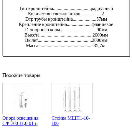
Тип кронштейна................................радиусный
Количество светильников..................2
Dтр трубы кронштейна....................57мм
Крепление кронштейна.....................фланцевое
D опорного кольца............................90мм
Высота.............................................2000мм
Вылет..............................................2000мм
Масса...............................................35,7кг
Похожие товары
Опора освещения
Стойка МШП1-10-
СФ-700-11,0-01-ц
100