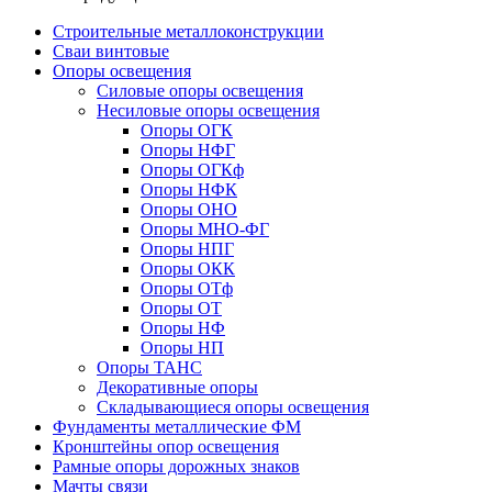
Строительные металлоконструкции
Сваи винтовые
Опоры освещения
Силовые опоры освещения
Несиловые опоры освещения
Опоры ОГК
Опоры НФГ
Опоры ОГКф
Опоры НФК
Опоры ОНО
Опоры МНО-ФГ
Опоры НПГ
Опоры ОКК
Опоры ОТф
Опоры ОТ
Опоры НФ
Опоры НП
Опоры ТАНС
Декоративные опоры
Складывающиеся опоры освещения
Фундаменты металлические ФМ
Кронштейны опор освещения
Рамные опоры дорожных знаков
Мачты связи