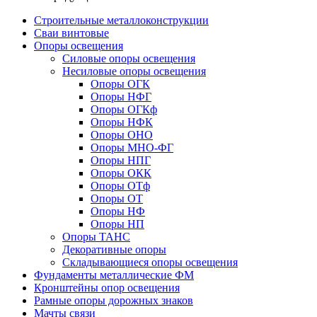
Строительные металлоконструкции
Сваи винтовые
Опоры освещения
Силовые опоры освещения
Несиловые опоры освещения
Опоры ОГК
Опоры НФГ
Опоры ОГКф
Опоры НФК
Опоры ОНО
Опоры МНО-ФГ
Опоры НПГ
Опоры ОКК
Опоры ОТф
Опоры ОТ
Опоры НФ
Опоры НП
Опоры ТАНС
Декоративные опоры
Складывающиеся опоры освещения
Фундаменты металлические ФМ
Кронштейны опор освещения
Рамные опоры дорожных знаков
Мачты связи