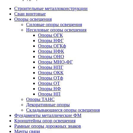
Строительные металлоконструкции
Сваи винтовые
Опоры освещения
Силовые опоры освещения
Несиловые опоры освещения
Опоры ОГК
Опоры НФГ
Опоры ОГКф
Опоры НФК
Опоры ОНО
Опоры МНО-ФГ
Опоры НПГ
Опоры ОКК
Опоры ОТф
Опоры ОТ
Опоры НФ
Опоры НП
Опоры ТАНС
Декоративные опоры
Складывающиеся опоры освещения
Фундаменты металлические ФМ
Кронштейны опор освещения
Рамные опоры дорожных знаков
Мачты связи