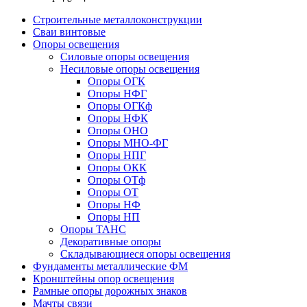
Строительные металлоконструкции
Сваи винтовые
Опоры освещения
Силовые опоры освещения
Несиловые опоры освещения
Опоры ОГК
Опоры НФГ
Опоры ОГКф
Опоры НФК
Опоры ОНО
Опоры МНО-ФГ
Опоры НПГ
Опоры ОКК
Опоры ОТф
Опоры ОТ
Опоры НФ
Опоры НП
Опоры ТАНС
Декоративные опоры
Складывающиеся опоры освещения
Фундаменты металлические ФМ
Кронштейны опор освещения
Рамные опоры дорожных знаков
Мачты связи