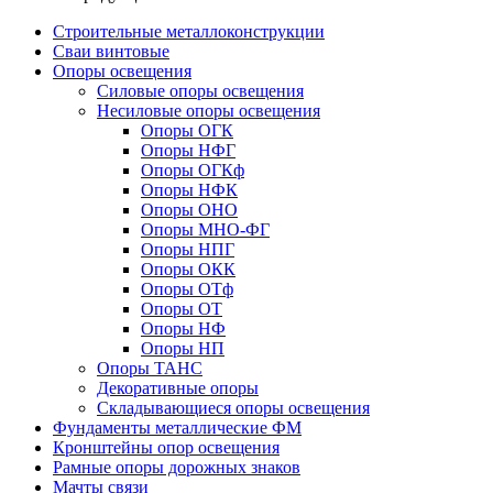
Строительные металлоконструкции
Сваи винтовые
Опоры освещения
Силовые опоры освещения
Несиловые опоры освещения
Опоры ОГК
Опоры НФГ
Опоры ОГКф
Опоры НФК
Опоры ОНО
Опоры МНО-ФГ
Опоры НПГ
Опоры ОКК
Опоры ОТф
Опоры ОТ
Опоры НФ
Опоры НП
Опоры ТАНС
Декоративные опоры
Складывающиеся опоры освещения
Фундаменты металлические ФМ
Кронштейны опор освещения
Рамные опоры дорожных знаков
Мачты связи