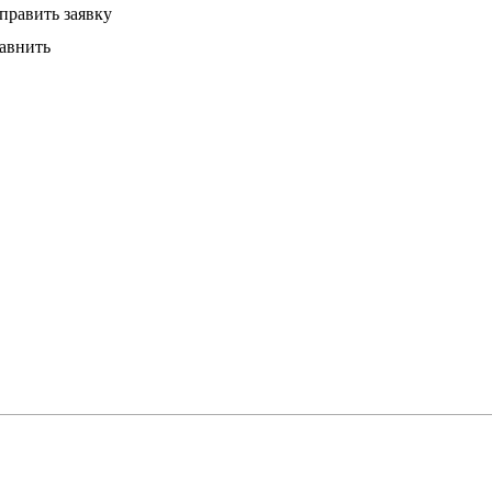
править заявку
авнить