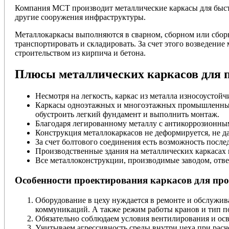
Компания МСТ производит металлические каркасы для быст
другие сооружения инфраструктуры.
Металлокаркасы выполняются в сварном, сборном или сборн
транспортировать и складировать. За счет этого возведени
строительством из кирпича и бетона.
Плюсы металлических каркасов для 
Несмотря на легкость, каркас из металла износоустой
Каркасы одноэтажных и многоэтажных промышленных зд
обустроить легкий фундамент и выполнить монтаж.
Благодаря легированному металлу с антикоррозионны
Конструкция металлокаркасов не деформируется, не да
За счет болтового соединения есть возможность пос
Производственные здания на металлических каркасах
Все металлоконструкции, производимые заводом, отв
Особенности проектирования каркасов для пр
Оборудование в цеху нуждается в ремонте и обслужив
коммуникаций. А также режим работы кранов и тип по
Обязательно соблюдаем условия вентилирования и ос
Учитываем агрессивность среды внутри цеха при расч