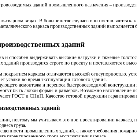
ровозводимых зданий промышленного назначения – производств
о-сварном видах. В большинстве случаев они поставляются как 
е металлического каркаса производственных зданий выполняется
производственных зданий
чив и способен выдерживать высокие нагрузки и тяжелые толсто
аний производятся строго по проекту и поставляются с высоко
м покрытием каркасы отличаются высокой огнеупорностью, уст
ет усадки во время эксплуатации готового здания.
ледующего демонтажа и переноса быстровозводимой конструкции
 могут быть любой формы и размеров. Возможно изготовление 
ечают ГОСТ и СНиП. Качество готовой продукции гарантирован
оизводственных зданий
ании, поэтому мы учитываем это при проектировании каркаса, 
двеса груза.
вещенности промышленных зданий, а также требования пожарно
ете гарантированного срока эксплуатации каркаса.