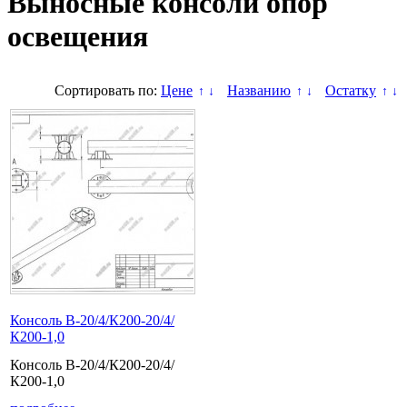
Выносные консоли опор
освещения
Сортировать по:
Цене
Названию
Остатку
↑
↓
↑
↓
↑
↓
Консоль В-20/4/К200-20/4/
К200-1,0
Консоль В-20/4/К200-20/4/
К200-1,0