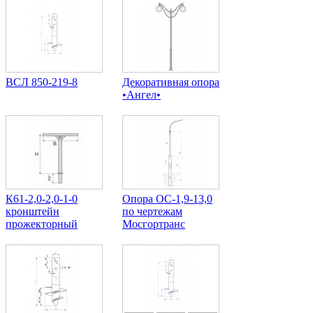
ВСЛ 850-219-8
Декоративная опора
•Ангел•
К61-2,0-2,0-1-0
Опора ОС-1,9-13,0
кронштейн
по чертежам
прожекторный
Мосгортранс