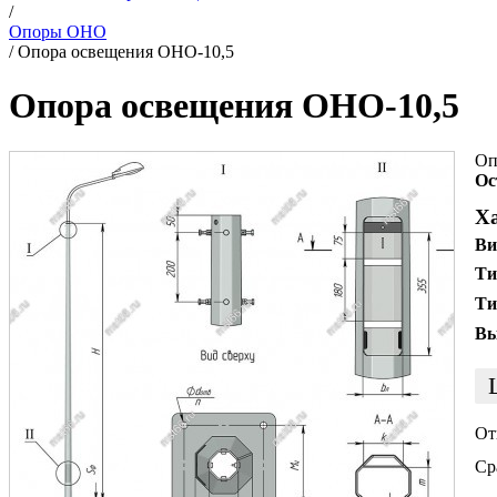
/
Опоры ОНО
/
Опора освещения ОНО-10,5
Опора освещения ОНО-10,5
Оп
Ос
Х
Ви
Ти
Ти
Вы
От
Ср