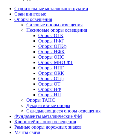
Строительные металлоконструкции
Сваи винтовые
Опоры освещения
Силовые опоры освещения
Несиловые опоры освещения
Опоры ОГК
Опоры НФГ
Опоры ОГКф
Опоры НФК
Опоры ОНО
Опоры МНО-ФГ
Опоры НПГ
Опоры ОКК
Опоры ОТф
Опоры ОТ
Опоры НФ
Опоры НП
Опоры ТАНС
Декоративные опоры
Складывающиеся опоры освещения
Фундаменты металлические ФМ
Кронштейны опор освещения
Рамные опоры дорожных знаков
Мачты связи