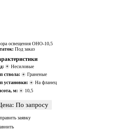
ора освещения ОНО-10,5
таток:
Под заказ
арактеристики
д:
Несиловые
п ствола:
Граненые
п установки:
На фланец
сота, м:
10,5
Цена:
По запросу
править заявку
авнить