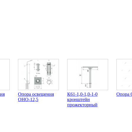
ия
Опора освещения
К61-1,0-1,0-1-0
Опора 
ОНО-12,5
кронштейн
прожекторный