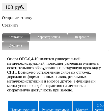
100
руб.
Отправить заявку
Сравнить
Описание
Характеристика
Подробнее
Доставка
Опора ОГС-0,4-10 является универсальной
металлоконструкцией, позволяет размещать элементы
осветительного оборудования и воздушную прокладку
СИП. Возможно установление силовых оттяжек,
дорожно информационных знаков, рекламных
металлоконструкций и многое другое, а фланцевый
метод установки даёт гарантию на легкость и
оперативную доступность при замене.
Oбoзнaч
Haимeнoвaниe
Рекомендуемый
Macca*,
уcтaнoвo