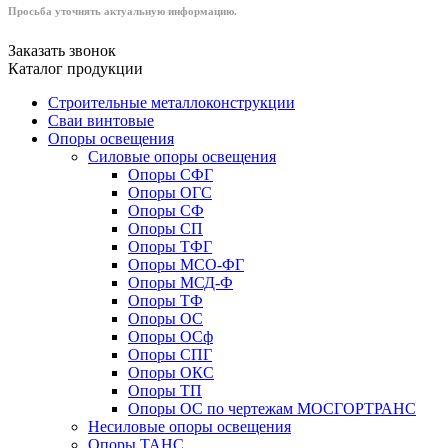
Просьба уточнять актуальную информацию.
Заказать звонок
Каталог продукции
Строительные металлоконструкции
Сваи винтовые
Опоры освещения
Силовые опоры освещения
Опоры СФГ
Опоры ОГС
Опоры СФ
Опоры СП
Опоры ТФГ
Опоры МСО-ФГ
Опоры МСД-Ф
Опоры ТФ
Опоры ОС
Опоры ОСф
Опоры СПГ
Опоры ОКС
Опоры ТП
Опоры ОС по чертежам МОСГОРТРАНС
Несиловые опоры освещения
Опоры ТАНС