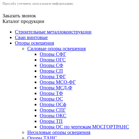
Просьба уточнять актуальную информацию.
Заказать звонок
Каталог продукции
Строительные металлоконструкции
Сваи винтовые
Опоры освещения
Силовые опоры освещения
Опоры СФГ
Опоры ОГС
Опоры СФ
Опоры СП
Опоры ТФГ
Опоры МСО-ФГ
Опоры МСД-Ф
Опоры ТФ
Опоры ОС
Опоры ОСф
Опоры СПГ
Опоры ОКС
Опоры ТП
Опоры ОС по чертежам МОСГОРТРАНС
Несиловые опоры освещения
Опоры ТАНС