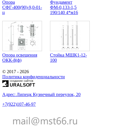
Опора
Фундамент
СФГ-400(90)-9,0-01-
ФМ-0,133-1,5
ц
190/140 4*м16
Опора освещения
Стойка МШК1-12-
ОКК-8(ф)
100
© 2017 - 2026
Политика конфиденциальности
создание сайтов
URALSOFT
Адрес: Липецк Кузнечный переулок, 20
+7(922)107-46-97