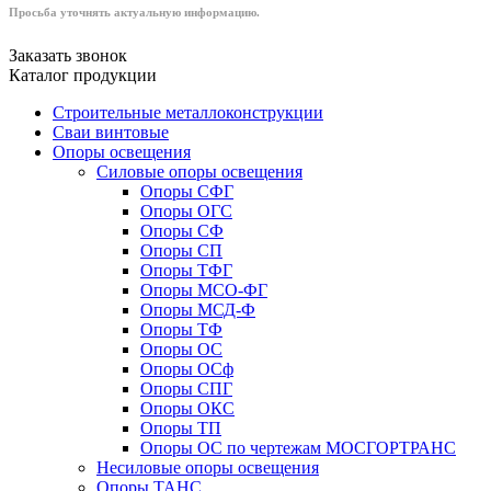
Просьба уточнять актуальную информацию.
Заказать звонок
Каталог продукции
Строительные металлоконструкции
Сваи винтовые
Опоры освещения
Силовые опоры освещения
Опоры СФГ
Опоры ОГС
Опоры СФ
Опоры СП
Опоры ТФГ
Опоры МСО-ФГ
Опоры МСД-Ф
Опоры ТФ
Опоры ОС
Опоры ОСф
Опоры СПГ
Опоры ОКС
Опоры ТП
Опоры ОС по чертежам МОСГОРТРАНС
Несиловые опоры освещения
Опоры ТАНС