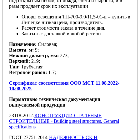
под открытым небом, от дождя, снега и сырости, и в
разы продляет срок их эксплуатации
Опоры освещения
ТП-700-9,0/11,5-01-ц
– купить в
Липецке низкая цена, производитель.
Расчет стоимости заказа в течение дня.
Заказать с доставкой в любой регион.
Назначение:
Силовая;
Высота, м:
9;
Нижний диаметр, мм:
273;
Верхний:
219;
Тип:
Трубчатая;
Ветровой район:
1-7;
Сертификат соответствия ООО МСТ 11.08.2022-
10.08.2025
Нормативно техническая документация
выпускаемой продукции
23118-2012-
КОНСТРУКЦИИ СТАЛЬНЫЕ
СТРОИТЕЛЬНЫЕ - Building steel structures. General
specifications
ГОСТ 27751-2014-
НАДЕЖНОСТЬ СК И