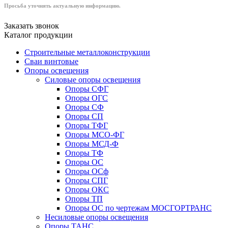
Просьба уточнять актуальную информацию.
Заказать звонок
Каталог продукции
Строительные металлоконструкции
Сваи винтовые
Опоры освещения
Силовые опоры освещения
Опоры СФГ
Опоры ОГС
Опоры СФ
Опоры СП
Опоры ТФГ
Опоры МСО-ФГ
Опоры МСД-Ф
Опоры ТФ
Опоры ОС
Опоры ОСф
Опоры СПГ
Опоры ОКС
Опоры ТП
Опоры ОС по чертежам МОСГОРТРАНС
Несиловые опоры освещения
Опоры ТАНС