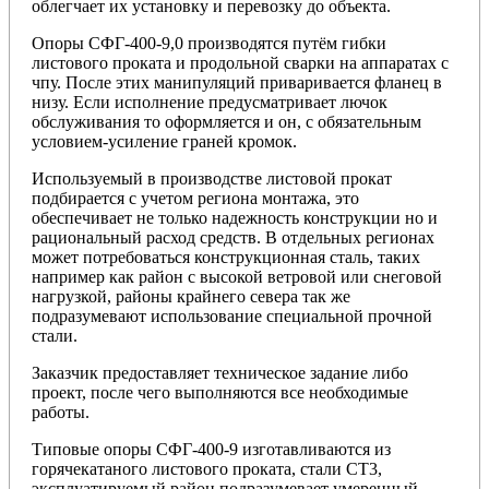
облегчает их установку и перевозку до объекта.
Опоры СФГ-400-9,0 производятся путём гибки
листового проката и продольной сварки на аппаратах с
чпу. После этих манипуляций приваривается фланец в
низу. Если исполнение предусматривает лючок
обслуживания то оформляется и он, с обязательным
условием-усиление граней кромок.
Используемый в производстве листовой прокат
подбирается с учетом региона монтажа, это
обеспечивает не только надежность конструкции но и
рациональный расход средств. В отдельных регионах
может потребоваться конструкционная сталь, таких
например как район с высокой ветровой или снеговой
нагрузкой, районы крайнего севера так же
подразумевают использование специальной прочной
стали.
Заказчик предоставляет техническое задание либо
проект, после чего выполняются все необходимые
работы.
Типовые опоры СФГ-400-9 изготавливаются из
горячекатаного листового проката, стали СТ3,
эксплуатируемый район подразумевает умеренный