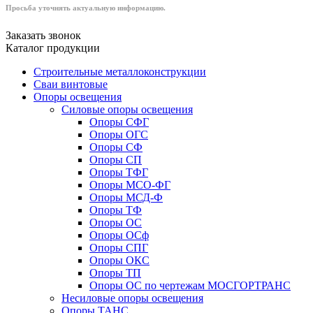
Просьба уточнять актуальную информацию.
Заказать звонок
Каталог продукции
Строительные металлоконструкции
Сваи винтовые
Опоры освещения
Силовые опоры освещения
Опоры СФГ
Опоры ОГС
Опоры СФ
Опоры СП
Опоры ТФГ
Опоры МСО-ФГ
Опоры МСД-Ф
Опоры ТФ
Опоры ОС
Опоры ОСф
Опоры СПГ
Опоры ОКС
Опоры ТП
Опоры ОС по чертежам МОСГОРТРАНС
Несиловые опоры освещения
Опоры ТАНС