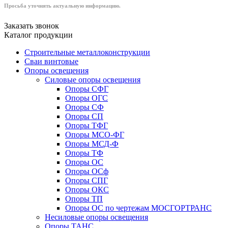
Просьба уточнять актуальную информацию.
Заказать звонок
Каталог продукции
Строительные металлоконструкции
Сваи винтовые
Опоры освещения
Силовые опоры освещения
Опоры СФГ
Опоры ОГС
Опоры СФ
Опоры СП
Опоры ТФГ
Опоры МСО-ФГ
Опоры МСД-Ф
Опоры ТФ
Опоры ОС
Опоры ОСф
Опоры СПГ
Опоры ОКС
Опоры ТП
Опоры ОС по чертежам МОСГОРТРАНС
Несиловые опоры освещения
Опоры ТАНС