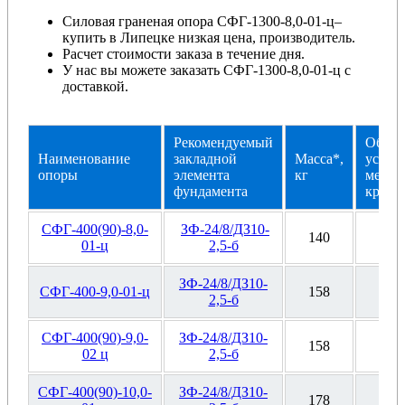
Силовая граненая опора СФГ-1300-8,0-01-ц
–
купить в Липецке низкая цена, производитель.
Расчет стоимости заказа в течение дня.
У нас вы можете заказать СФГ-1300-8,0-01-ц с
доставкой.
Рекомендуемый
Oбoзн
Haимeнoвaниe
зaклaднoй
Macca*,
уcтaн
oпopы
элeмeнтa
кг
мecтa
фундaмeнтa
кpoнш
СФГ-400(90)-8,0-
ЗФ-24/8/ДЗ10-
140
Ф4
01-ц
2,5-б
ЗФ-24/8/ДЗ10-
СФГ-400-9,0-01-ц
158
Ф4
2,5-б
СФГ-400(90)-9,0-
ЗФ-24/8/ДЗ10-
158
Ф4
02 ц
2,5-б
СФГ-400(90)-10,0-
ЗФ-24/8/ДЗ10-
178
Ф4