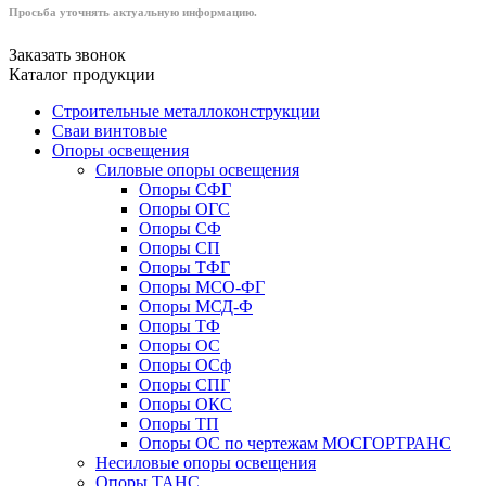
Просьба уточнять актуальную информацию.
Заказать звонок
Каталог продукции
Строительные металлоконструкции
Сваи винтовые
Опоры освещения
Силовые опоры освещения
Опоры СФГ
Опоры ОГС
Опоры СФ
Опоры СП
Опоры ТФГ
Опоры МСО-ФГ
Опоры МСД-Ф
Опоры ТФ
Опоры ОС
Опоры ОСф
Опоры СПГ
Опоры ОКС
Опоры ТП
Опоры ОС по чертежам МОСГОРТРАНС
Несиловые опоры освещения
Опоры ТАНС